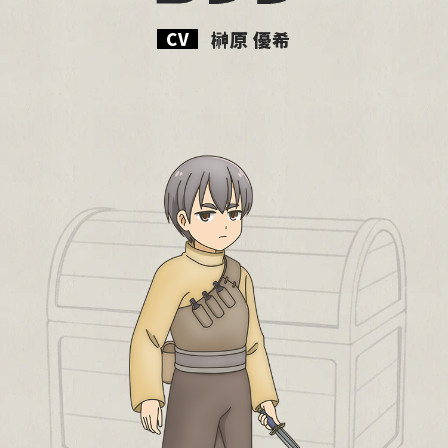
MOVIE
榊原 優希
MUSIC
BOOKS
Blu-ray
SPECIAL