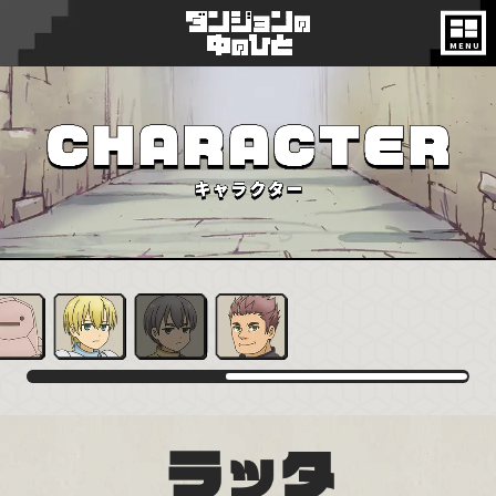
ON AIR
NEWS
INTRODUCTION
STORY
CHARACTER
MONSTER
STAFF&CAST