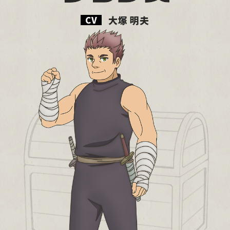
MOVIE
大塚 明夫
MUSIC
BOOKS
Blu-ray
SPECIAL