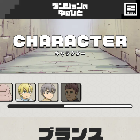
ON AIR
NEWS
INTRODUCTION
STORY
CHARACTER
MONSTER
STAFF&CAST