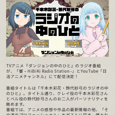
MOVIE
MUSIC
BOOKS
Blu-ray
SPECIAL
TVアニメ『ダンジョンの中のひと』のラジオ番組
が、「響 – HiBiKi Radio Station -」とYouTube「日
活アニメチャンネル」にて配信決定！
番組タイトルは『千本木彩花・鈴代紗弓のラジオの中
のひと』。タイトル通り、クレイ役の千本木彩花さん
とベル役の鈴代紗弓さんのお二人がパーソナリティを
務めます。
番組では、アニメの感想や作品の最新情報の他、「そ
の道のプロフェッショナル」をゲストに招き、様々な