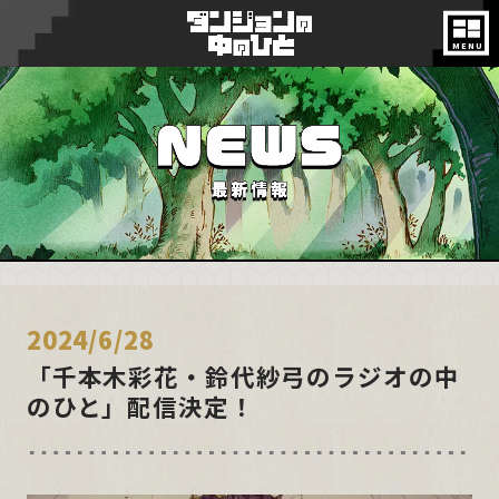
ON AIR
NEWS
INTRODUCTION
STORY
2024/6/28
CHARACTER
「千本木彩花・鈴代紗弓のラジオの中
のひと」配信決定！
MONSTER
STAFF&CAST