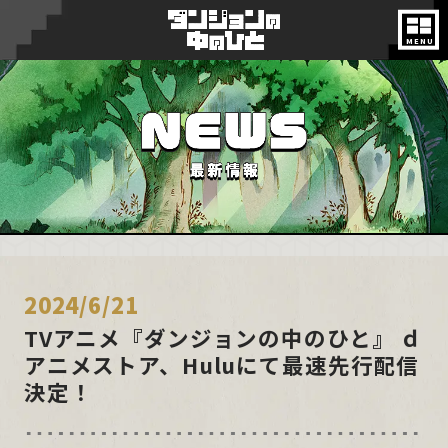
ON AIR
NEWS
INTRODUCTION
STORY
2024/6/21
CHARACTER
TVアニメ『ダンジョンの中のひと』 ｄ
アニメストア、Huluにて最速先行配信
MONSTER
決定！
STAFF&CAST